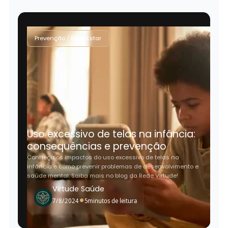
Prevenção / Bem-Estar
Uso excessivo de telas na infância:
consequências e prevenção
Conheça os impactos do uso excessivo de telas na
infância e como prevenir problemas de desenvolvimento e
saúde mental. Saiba mais no blog da Rede Virtude!
Virtude Saúde
•
7/8/2024
5
minutos de leitura