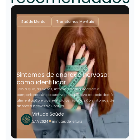
Saúde Mental
Transtornos Mentais
Sintomas de anorexia nervosa:
como identificar
Sabia que, às vezes, introversão, ansiedade e
comportamento obsessivo-compulsivo associados à
alimentação e aos exercícios físicos são sintomas de
anorexia nervosa? Confira.
Virtude Saúde
•
5/7/2024
minutos de leitura