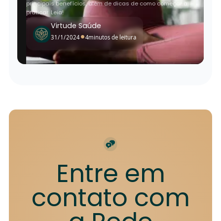
principais benefícios, além de dicas de como começar a
praticar. Leia!
Virtude Saúde
•
31/1/2024
4
minutos de leitura
Entre em
contato com