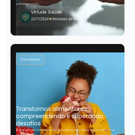
o tratamento.
Virtude Saúde
•
22/7/2024
5
minutos de leitura
Transtorno
Transtornos alimentares:
compreendendo e superando
desafios
Entenda os transtornos alimentares, seus tipos, sinais e