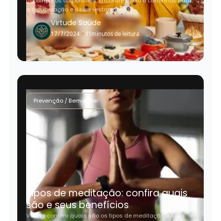
tratamentos disponíveis. Encontre apoio e caminhos para
a recuperação e o bem-estar mental.
Virtude Saúde
•
17/7/2024
11
minutos de leitura
Prevenção / Bem-Estar
Tipos de meditação: confira quais
são e seus benefícios
Venha conferir quais são os tipos de meditação e seus