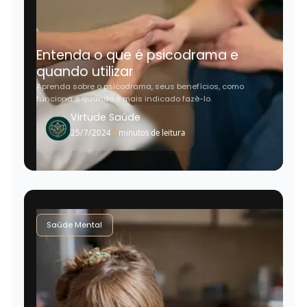
Entenda o que é psicodrama e
quando utilizar
Aprenda sobre o psicodrama, seus benefícios, como
funciona e quando é mais indicado fazê-lo.
Virtude Saúde
•
25/7/2024
minutos de leitura
Saúde Mental