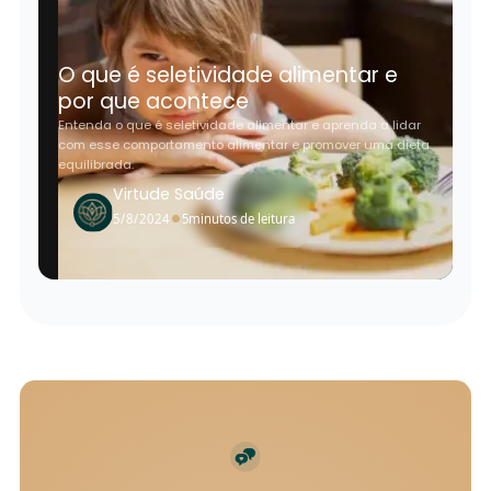
O que é seletividade alimentar e
por que acontece
Entenda o que é seletividade alimentar e aprenda a lidar
com esse comportamento alimentar e promover uma dieta
equilibrada.
Virtude Saúde
•
5/8/2024
5
minutos de leitura