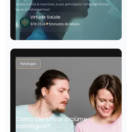
Saiba o que é neurose, suas principais características,
tipos e tratamentos!
Virtude Saúde
•
9/9/2024
5
minutos de leitura
Patologia
Como identificar o ciúme
patológico?