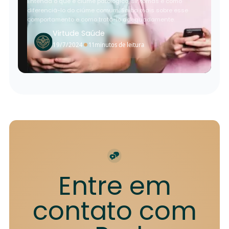
Entenda o que é ciúme patológico, sintomas e como
diferenciá-lo do ciúme comum. Saiba mais sobre esse
comportamento e como tratá-lo adequadamente.
Virtude Saúde
•
19/7/2024
11
minutos de leitura
Entre em
contato com