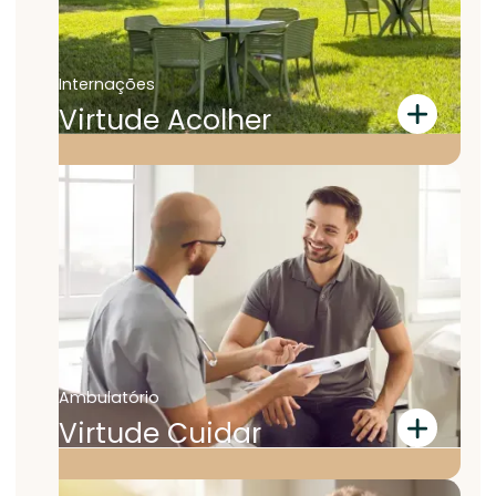
para ser o seu lugar ideal de bem-estar e
qualidade de vida.
Internações
Virtude Acolher
As unidades Virtude Acolher são espaços
amplos, confortáveis e tranquilos para
proporcionar um ambiente acolhedor para
o seu tratamento. Contamos com
profissionais experientes incluindo médicos,
terapeutas e monitores, além de segurança
e assistência 24 horas.
Ambulatório
Virtude Cuidar