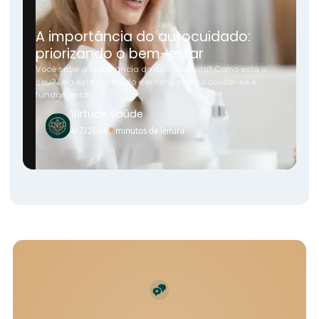
A importância do autocuidado:
priorizando o bem-estar
Você sabe a importância do autocuidado? Como está o
seu? Leia este conteúdo e entenda como cuidar-se é
fundamental!
Virtude Saúde
•
4/7/2024
minutos de leitura