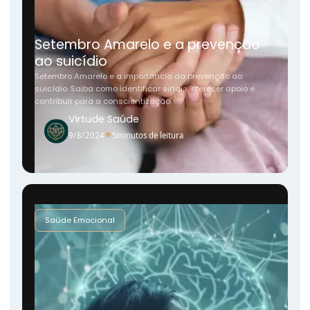
Setembro Amarelo e a prevenção
ao suicídio
Setembro Amarelo e a importância da prevenção ao
suicídio. Saiba como identificar sinais, oferecer apoio e
contribuir para a conscientização.
Virtude Saúde
•
9/8/2024
5
minutos de leitura
Saúde Emocional