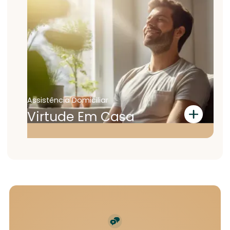
O melhor do serviço ambulatorial, com
soluções completas em saúde emocional e
mental, além de toda a excelência e
cuidado que só a Virtude pode
proporcionar. Consultas, tratamentos,
acompanhamento personalizado e os
recursos mais modernos para o seu bem-
estar.
Assistência Domiciliar
Virtude Em Casa
O melhor de uma unidade de saúde dentro
da sua casa. Tratamentos completos com
assistência médica e terapêutica, práticas
integrativas e serviços complementares
com profissionais altamente qualificados,
tudo de forma personalizada se
adequando a sua necessidade.