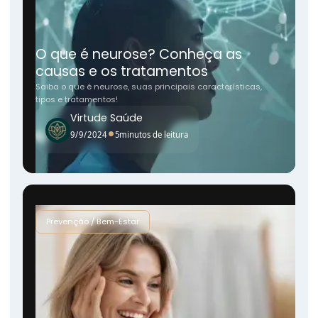
O que é neurose? Conheça as
causas e os tratamentos
Saiba o que é neurose, suas principais características,
tipos e tratamentos!
Virtude Saúde
•
9/9/2024
5
minutos de leitura
Prevenção / Bem-Estar