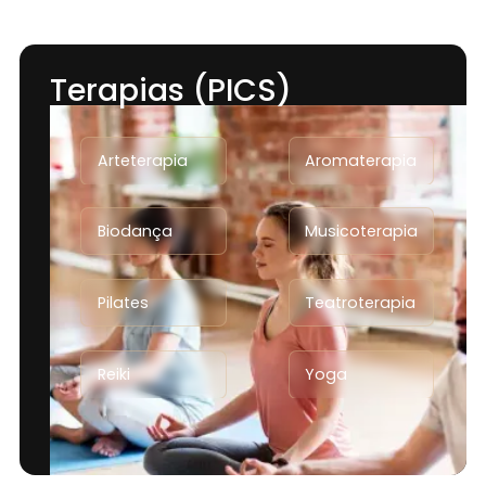
Terapias (PICS)
Arteterapia
Aromaterapia
Biodança
Musicoterapia
Pilates
Teatroterapia
Reiki
Yoga